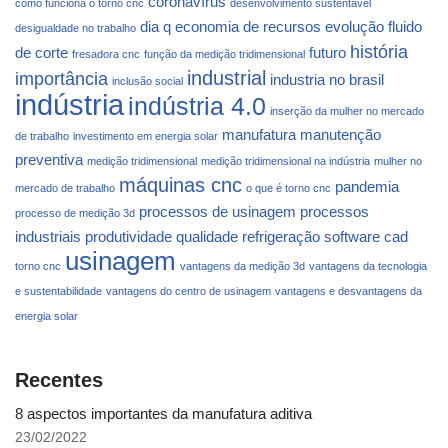
coronavírus
como funciona o torno cnc
desenvolvimento sustentável
dia q
economia de recursos
evolução
fluido
desigualdade no trabalho
história
de corte
futuro
fresadora cnc
função da medição tridimensional
industrial
importância
industria no brasil
inclusão social
indústria
indústria 4.0
inserção da mulher no mercado
manufatura
manutenção
de trabalho
investimento em energia solar
preventiva
medição tridimensional
medição tridimensional na indústria
mulher no
máquinas cnc
pandemia
mercado de trabalho
o que é torno cnc
processos de usinagem
processos
processo de medição 3d
industriais
produtividade
qualidade
refrigeração
software cad
usinagem
torno cnc
vantagens da medição 3d
vantagens da tecnologia
e sustentabilidade
vantagens do centro de usinagem
vantagens e desvantagens da
energia solar
Recentes
8 aspectos importantes da manufatura aditiva
23/02/2022