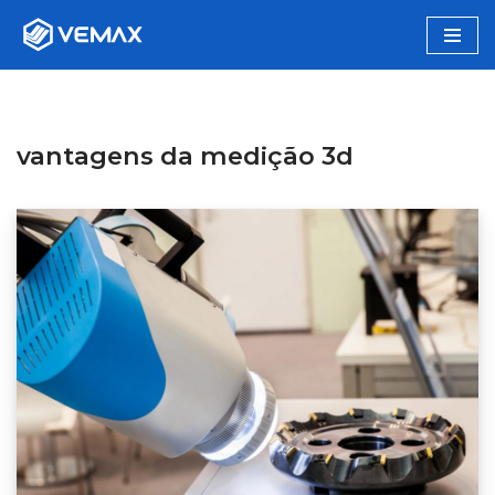
Pular
para
o
conteúdo
vantagens da medição 3d