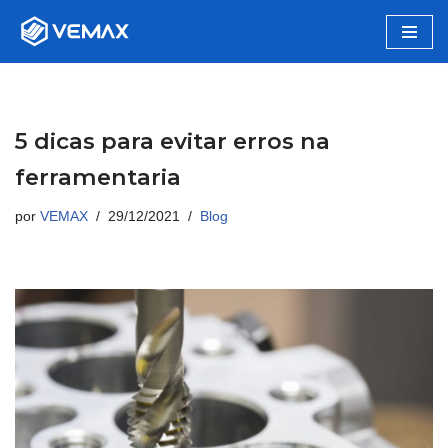
Pular
para
o
conteúdo
5 dicas para evitar erros na
ferramentaria
por
VEMAX
29/12/2021
Blog