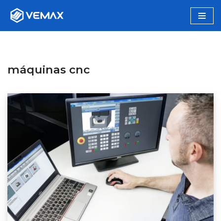
Pular
para
o
conteúdo
máquinas cnc