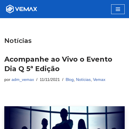
Pular
para
o
conteúdo
Notícias
Acompanhe ao Vivo o Evento
Dia Q 5ª Edição
por
adm_vemax
11/11/2021
Blog
,
Notícias
,
Vemax