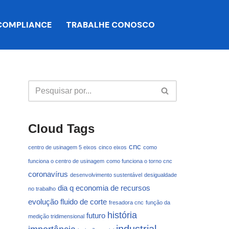
COMPLIANCE
TRABALHE CONOSCO
Cloud Tags
cnc
centro de usinagem 5 eixos
cinco eixos
como
funciona o centro de usinagem
como funciona o torno cnc
coronavírus
desenvolvimento sustentável
desigualdade
dia q
economia de recursos
no trabalho
evolução
fluido de corte
fresadora cnc
função da
história
futuro
medição tridimensional
industrial