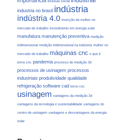
importância
inclusão social
indústria
industria no brasil
indústria 4.0
inserção da mulher no
mercado de trabalho
investimento em energia solar
manufatura
manutenção preventiva
medição
tridimensional
medição tridimensional na indústria
mulher no
máquinas cnc
mercado de trabalho
o que é
pandemia
torno cnc
processo de medição 3d
processos de usinagem
processos
industriais
produtividade
qualidade
refrigeração
software cad
torno cnc
usinagem
vantagens da medição 3d
vantagens da tecnologia e sustentabilidade
vantagens do
centro de usinagem
vantagens e desvantagens da energia
solar