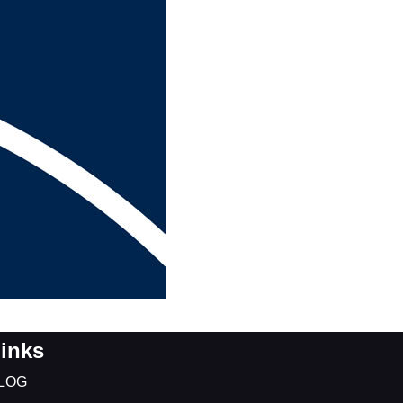
inks
LOG